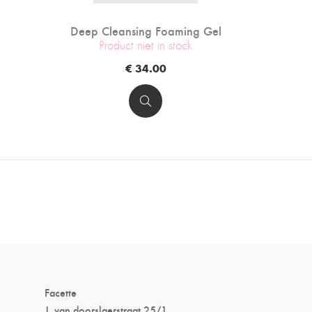
Deep Cleansing Foaming Gel
Product niet in stock
€ 34.00
Facette
J. van doorslaerstraat 25/1