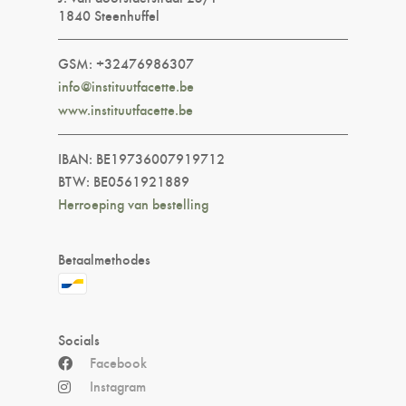
1840 Steenhuffel
GSM: +32476986307
info@instituutfacette.be
www.instituutfacette.be
IBAN: BE19736007919712
BTW: BE0561921889
Herroeping van bestelling
Betaalmethodes
Socials
Facebook
Instagram